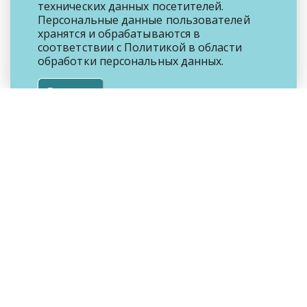
технических данных посетителей.
Персональные данные пользователей
хранятся и обрабатываются в
соответствии с
Политикой
в области
обработки персональных данных.
Я согласен
© Мядельский районный исполнительный
комитет, 2023
222397, г. Мядель, пл. Ленина, 1
8 (01797) 410-02
142
справочная служба «Одно окно»
ric@myadel.gov.by
Поддержка:
ИА Минская правда
КАРТА САЙТА