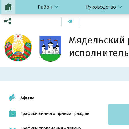
Район
Руководство
Мядельский
исполнитель
Афиша
Графики личного приема граждан
Графики проведения «прямых