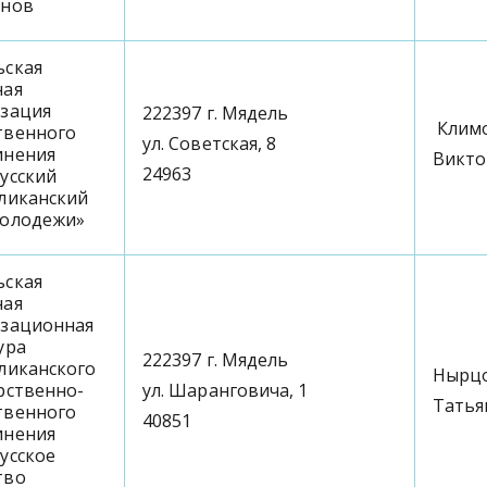
анов
ьская
ная
изация
222397 г. Мядель
Клим
твенного
ул. Советская, 8
инения
Викто
24963
усский
ликанский
молодежи»
ьская
ная
изационная
ура
222397 г. Мядель
ликанского
Нырц
рственно-
ул. Шаранговича, 1
Татья
твенного
40851
инения
усское
тво