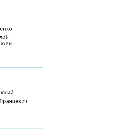
енко
лий
нович
нский
Францевич