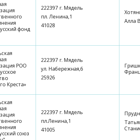
ная
222397 г. Мядель
изация
Хотян
твенного
пл. Ленина,1
Алла 
инения
41028
усский фонд
ьская
ная
222397 г. Мядель
изация РОО
Гришк
ул. Набережная,6
усское
Фран
25926
тво
го Креста»
ьская
ная
222397 г. Мядель
Прудн
изация
твенного
пл.Ленина,1
Татья
инения
Стани
41005
усский союз
н"