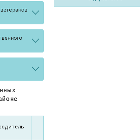
 ветеранов
твенного
енных
айоне
водитель