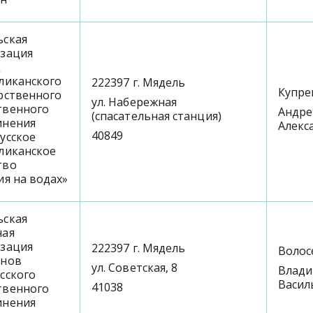
ьская
изация
Д
ликанского
222397 г. Мядель
Купре
рственного
ул. Набережная
твенного
Андре
(спасательная станция)
инения
Алекс
40849
усское
ликанское
тво
ия на водах»
ьская
ная
изация
222397 г. Мядель
Волос
анов
ул. Советская, 8
Влад
сского
Васил
41038
твенного
инения