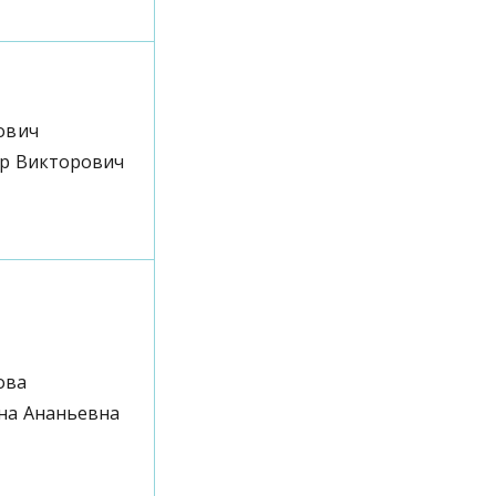
ович
р Викторович
ова
на Ананьевна