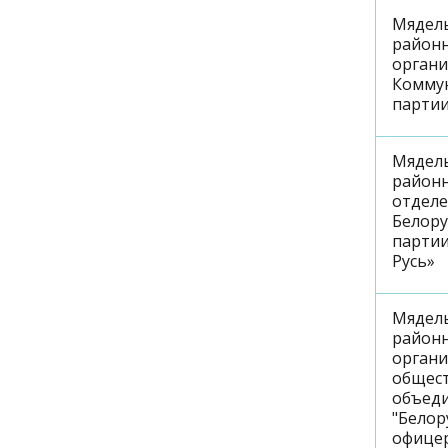
Мядел
район
орган
Комму
партии
Мядел
район
отдел
Белору
партии
Русь»
Мядел
район
орган
общес
объед
"Белор
офице