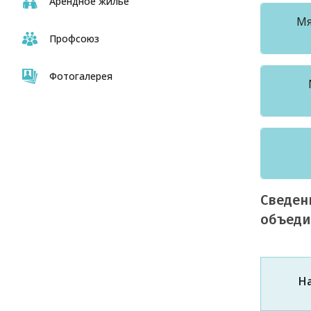
Арендное жильё
Мя
Профсоюз
Фотогалерея
Сведен
объеди
Н