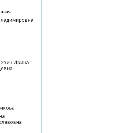
ович
Владимировна
евич Ирина
цевна
икова
на
славовна