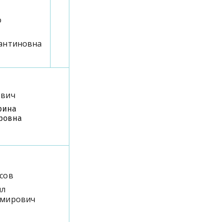
о
антиновна
ович
рина
ровна
сов
ил
имирович