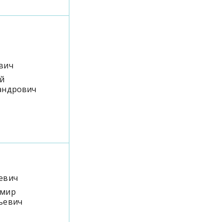
вич
й
андрович
евич
имир
ьевич