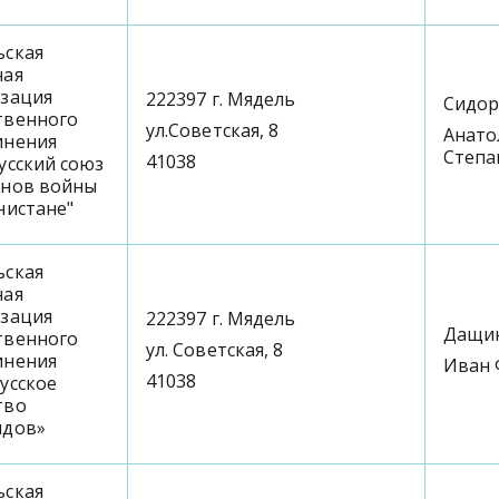
ьская
ная
изация
222397 г. Мядель
Сидор
твенного
ул.Советская, 8
Анато
инения
Степа
41038
усский союз
анов войны
нистане"
ьская
ная
изация
222397 г. Мядель
Дащи
твенного
ул. Советская, 8
инения
Иван 
41038
усское
тво
идов»
ьская