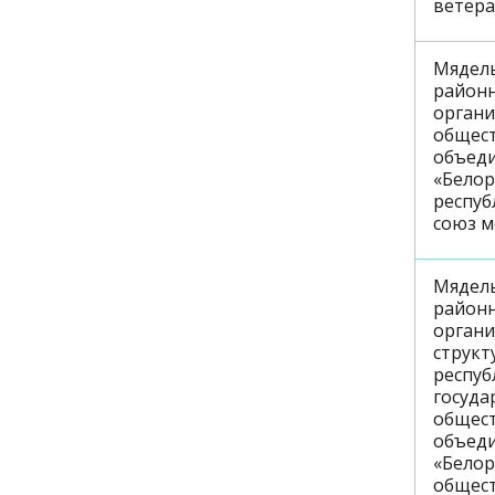
ветер
Мядел
район
орган
общес
объед
«Белор
респуб
союз 
Мядел
район
орган
структ
респуб
госуда
общес
объед
«Белор
общес