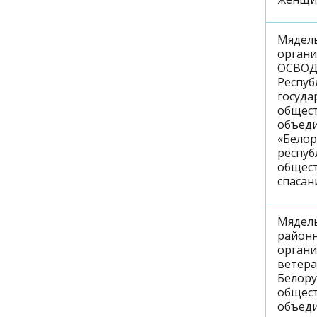
Мядел
орган
ОСВО
Респуб
госуда
общес
объед
«Белор
респуб
общес
спасан
Мядел
район
орган
ветер
Белору
общес
объед