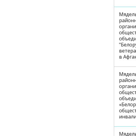
Мядел
район
орган
общес
объед
"Белор
ветер
в Афга
Мядел
район
орган
общес
объед
«Белор
общес
инвал
Мядел