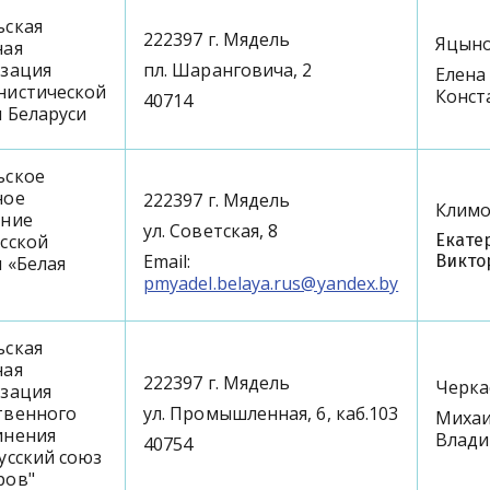
ьская
222397 г. Мядель
Яцын
ная
изация
пл. Шаранговича, 2
Елена
нистической
Конст
40714
 Беларуси
ьское
ное
222397 г. Мядель
Клим
ение
ул. Советская, 8
сской
Екате
Email:
Викто
 «Белая
pmyadel.belaya.rus@yandex.by
ьская
ная
222397 г. Мядель
Черка
изация
твенного
ул. Промышленная, 6, каб.103
Миха
инения
Влад
40754
усский союз
ров"