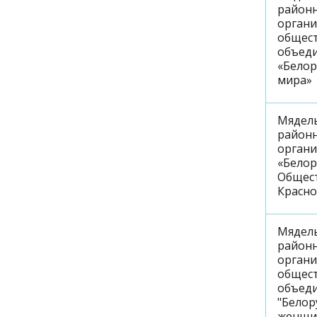
район
орган
общес
объед
«Белор
мира»
Мядел
район
орган
«Белор
Общес
Красно
Мядел
район
орган
общес
объед
"Белор
женщи